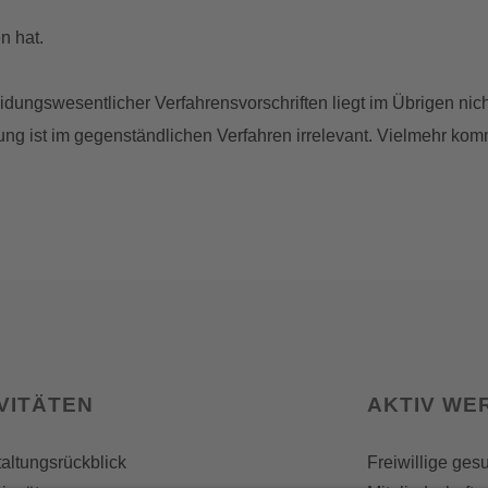
n hat.
eidungswesentlicher Verfahrensvorschriften liegt im Übrigen nicht
g ist im gegenständlichen Verfahren irrelevant. Vielmehr kom
VITÄTEN
AKTIV WE
altungsrückblick
Freiwillige ges