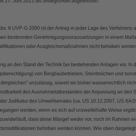
mit 27. Juni 2013 als unbegründet abgewiesen.
s. 6 UVP-G 2000 ist der Antrag in jeder Lage des Verfahrens
haben bestimmten Genehmigungsvoraussetzungen in einem Maße 
odifikationen oder Ausgleichsmaßnahmen nicht behoben werde
assung an den Stand der Technik bei bestehenden Anlagen vor. 
gsberechtigung) von Bergbaubetrieben, Steinbrüchen und sons
ergleichen“ unzulässig, soweit sie bisher wasserrechtlich nicht
wendbarkeit des Ausnahmetatbestandes der Anpassung an den S
r Judikatur des Umweltsenates (ua. US 10.12.2007, US 6A/2006/
gangen werden, wenn es sich auf unzweifelhafte Weise ergibt
widerläuft, dass diese Mängel weder vor, noch im Rahmen ei
tsmodifikationen behoben werden können. Wie oben dargelegt, l