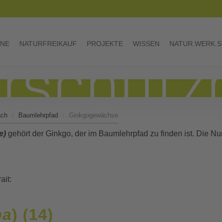
INE
NATURFREIKAUF
PROJEKTE
WISSEN
NATUR.WERK.S
ach
Baumlehrpfad
Ginkgogewächse
e)
gehört der Ginkgo, der im Baumlehrpfad zu finden ist. Die
ait:
ba
) (14)