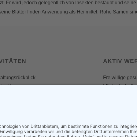
ützt. Er wird jedoch gelegentlich von Insekten bestäubt und se
eine Blätter finden Anwendung als Heilmittel. Rohe Samen sind 
VITÄTEN
AKTIV WE
altungsrückblick
Freiwillige ges
insätze
Mitgliedschaft
Spenden
SERVICE
Shop