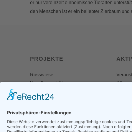
er nur vereinzelt einheimische Tierarten unterst
den Menschen ist er ein beliebter Zierbaum und s
PROJEKTE
AKTI
Rosswiese
Veranst
Vogelhotspot Kiesseen
Pflegee