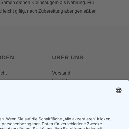
ine Samen dienen Kleinsäugern als Nahrung. Für
leicht giftig, nach Zubereitung aber genießbar.
RDEN
ÜBER UNS
ucht
Vorstand
Leitbild
Landesgruppenteam
Regionalgruppen
Steiermark
Kontakt & Impressum
Ausgezeichnet