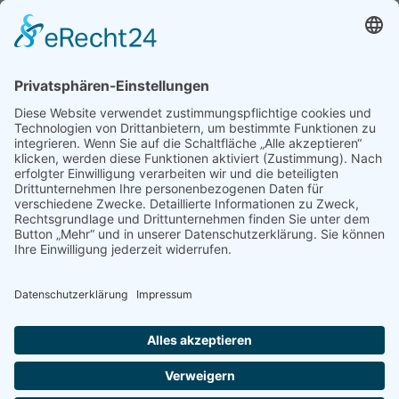
AKTIV WERDEN
Freiwillige gesucht
Mitgliedschaft
Spenden
SERVICE
Shop
Naturschutzbrief
News
Presse
ÜBER UNS
Vorstand
Leitbild
Landesgruppenteam
Regionalgruppen Steiermark
Kontakt & Impressum