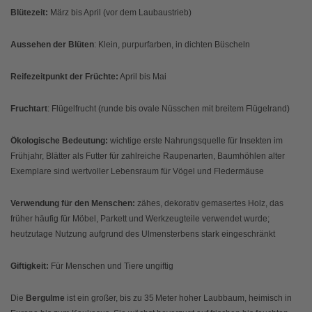
Blütezeit:
März bis April (vor dem Laubaustrieb)
Aussehen der Blüten
: Klein, purpurfarben, in dichten Büscheln
Reifezeitpunkt der Früchte:
April bis Mai
Fruchtart
: Flügelfrucht (runde bis ovale Nüsschen mit breitem Flügelrand)
Ökologische Bedeutung:
wichtige erste Nahrungsquelle für Insekten im
Frühjahr, Blätter als Futter für zahlreiche Raupenarten, Baumhöhlen alter
Exemplare sind wertvoller Lebensraum für Vögel und Fledermäuse
Verwendung für den Menschen:
zähes, dekorativ gemasertes Holz, das
früher häufig für Möbel, Parkett und Werkzeugteile verwendet wurde;
heutzutage Nutzung aufgrund des Ulmensterbens stark eingeschränkt
Giftigkeit:
Für Menschen und Tiere ungiftig
Die
Bergulme
ist ein großer, bis zu 35 Meter hoher Laubbaum, heimisch in