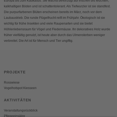
Europa bis zum Kaukasus. Sie wächst bevorzugt auf frischen bis feuchten,
kalkhaltigen Böden und ist schattentolerant. Als Tiefwurzler ist sie standfest.
Die purpurfarbenen Blüten erscheinen bereits im März, noch vor dem
Laubaustrieb. Die runde Flügelfrucht reift im Frühjahr. Ökologisch ist sie
wichtig für frühe Insekten und viele Raupenarten und sie bietet
Höhlenlebensraum für Vögel und Fledermäuse. Ihr dekoratives Holz wurde
früher vielfältig genutzt, ist heute aber durch das Ulmensterben weniger
verbreitet. Die Art ist für Mensch und Tier ungiftig.
PROJEKTE
Rosswiese
Vogelhotspot Kiesseen
AKTIVITÄTEN
Veranstaltungsrückblick
Pflegeeinsätze