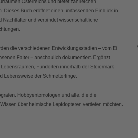
turräumen Österreichs und bietet zahlreichen
. Dieses Buch eröffnet einen umfassenden Einblick in
d Nachtfalter und verbindet wissenschaftliche
chtungen.
rden die verschiedenen Entwicklungsstadien – vom Ei
enen Falter – anschaulich dokumentiert. Ergänzt
 Lebensräumen, Fundorten innerhalb der Steiermark
und Lebensweise der Schmetterlinge.
tografen, Hobbyentomologen und alle, die die
hr Wissen über heimische Lepidopteren vertiefen möchten.