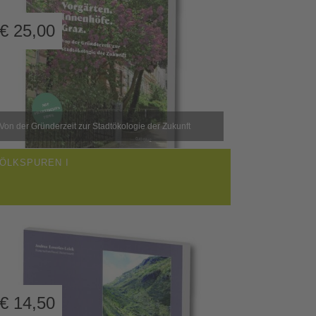
€
25,00
Von der Gründerzeit zur Stadtökologie der Zukunft
ÖLKSPUREN I
€
14,50