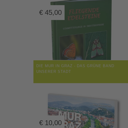
€
45,00
DIE MUR IN GRAZ - DAS GRÜNE BAND
UNSERER STADT
€
10,00