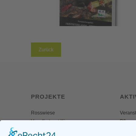
Zurück
PROJEKTE
AKTI
Rosswiese
Veranst
Vogelhotspot Kiesseen
Pflegee