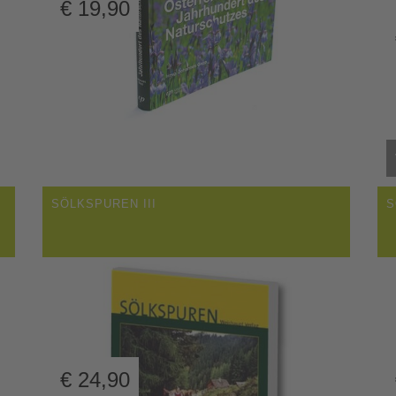
€
19,90
SÖLKSPUREN III
S
€
24,90