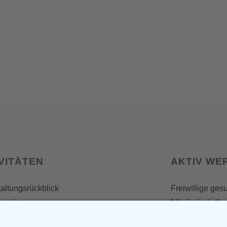
VITÄTEN
AKTIV WE
altungsrückblick
Freiwillige ges
insätze
Mitgliedschaft
Spenden