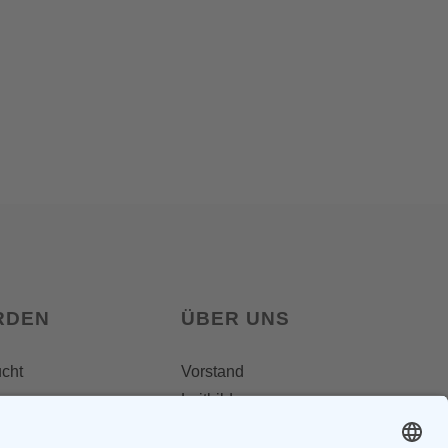
RDEN
ÜBER UNS
ucht
Vorstand
Leitbild
Landesgruppenteam