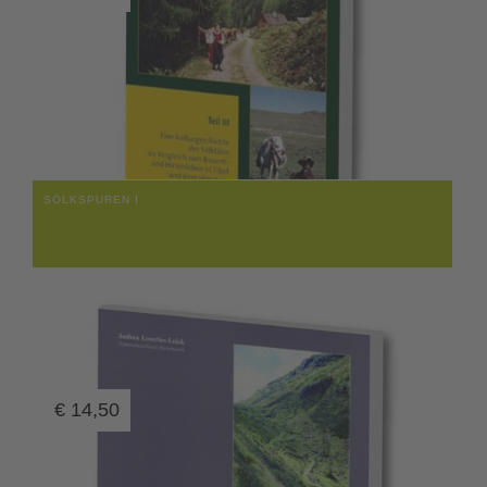
SÖLKSPUREN I
€
14,50