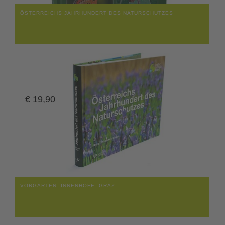
ÖSTERREICHS JAHRHUNDERT DES NATURSCHUTZES
€
19,90
VORGÄRTEN. INNENHÖFE. GRAZ.