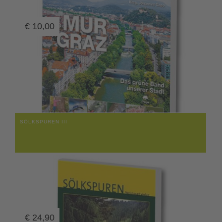
€
10,00
SÖLKSPUREN III
€
24,90