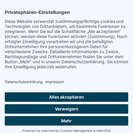
Freiwillige gesucht
Mitgliedschaft
Spenden
SERVICE
Shop
Naturschutzbrief
News
Presse
ÜBER UNS
Vorstand
Leitbild
Landesgruppenteam
Regionalgruppen Steiermark
Kontakt & Impressum
Ausgezeichnet
Datenschutz