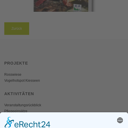
Zurück
PROJEKTE
Rosswiese
Vogelhotspot Kiesseen
AKTIVITÄTEN
Veranstaltungsrückblick
Pflegeeinsätze
AKTIV WERDEN