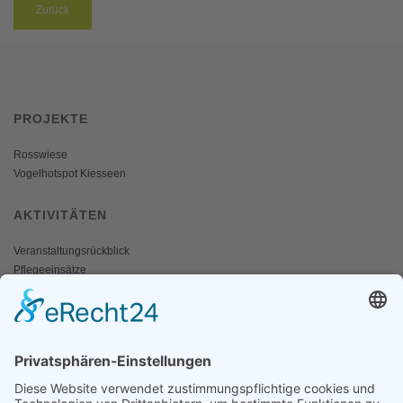
Zurück
PROJEKTE
Rosswiese
Vogelhotspot Kiesseen
AKTIVITÄTEN
Veranstaltungsrückblick
Pflegeeinsätze
AKTIV WERDEN
Freiwillige gesucht
Mitgliedschaft
Spenden