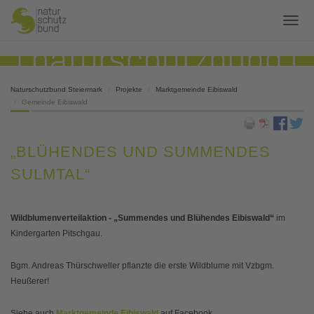
Naturschutzbund Steiermark
Projekte
Marktgemeinde Eibiswald
Gemeinde Eibiswald
„BLÜHENDES UND SUMMENDES
SULMTAL“
Wildblumenverteilaktion - „Summendes und Blühendes Eibiswald“
im
Kindergarten Pitschgau.
Bgm. Andreas Thürschweller pflanzte die erste Wildblume mit Vzbgm.
Heußerer!
Siehe auch
Marktgemeinde Eibiswald
auf Facebook