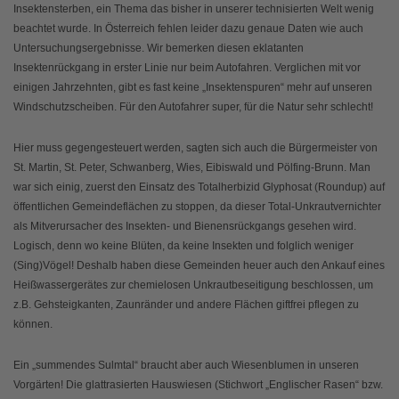
Insektensterben, ein Thema das bisher in unserer technisierten Welt wenig
beachtet wurde. In Österreich fehlen leider dazu genaue Daten wie auch
Untersuchungsergebnisse. Wir bemerken diesen eklatanten
Insektenrückgang in erster Linie nur beim Autofahren. Verglichen mit vor
einigen Jahrzehnten, gibt es fast keine „Insektenspuren“ mehr auf unseren
Windschutzscheiben. Für den Autofahrer super, für die Natur sehr schlecht!
Hier muss gegengesteuert werden, sagten sich auch die Bürgermeister von
St. Martin, St. Peter, Schwanberg, Wies, Eibiswald und Pölfing-Brunn. Man
war sich einig, zuerst den Einsatz des Totalherbizid Glyphosat (Roundup) auf
öffentlichen Gemeindeflächen zu stoppen, da dieser Total-Unkrautvernichter
als Mitverursacher des Insekten- und Bienensrückgangs gesehen wird.
Logisch, denn wo keine Blüten, da keine Insekten und folglich weniger
(Sing)Vögel! Deshalb haben diese Gemeinden heuer auch den Ankauf eines
Heißwassergerätes zur chemielosen Unkrautbeseitigung beschlossen, um
z.B. Gehsteigkanten, Zaunränder und andere Flächen giftfrei pflegen zu
können.
Ein „summendes Sulmtal“ braucht aber auch Wiesenblumen in unseren
Vorgärten! Die glattrasierten Hauswiesen (Stichwort „Englischer Rasen“ bzw.