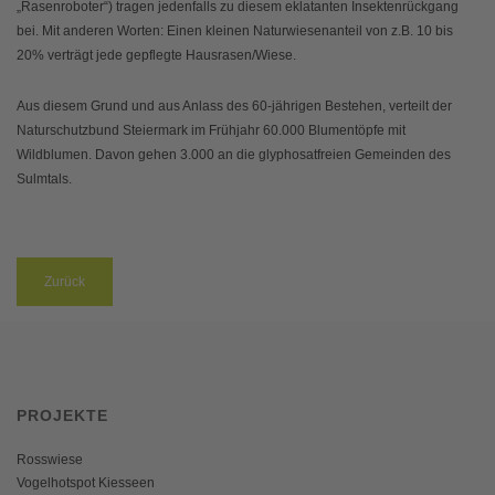
„Rasenroboter“) tragen jedenfalls zu diesem eklatanten Insektenrückgang
bei. Mit anderen Worten: Einen kleinen Naturwiesenanteil von z.B. 10 bis
20% verträgt jede gepflegte Hausrasen/Wiese.
Aus diesem Grund und aus Anlass des 60-jährigen Bestehen, verteilt der
Naturschutzbund Steiermark im Frühjahr 60.000 Blumentöpfe mit
Wildblumen. Davon gehen 3.000 an die glyphosatfreien Gemeinden des
Sulmtals.
Zurück
PROJEKTE
Rosswiese
Vogelhotspot Kiesseen