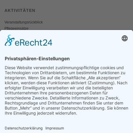
AKTIVITÄTEN
Veranstaltungsrückblick
Pflegeeinsätze
AKTIV WERDEN
Freiwillige gesucht
Mitgliedschaft
Spenden
SERVICE
Shop
Naturschutzbrief
News
Presse
ÜBER UNS