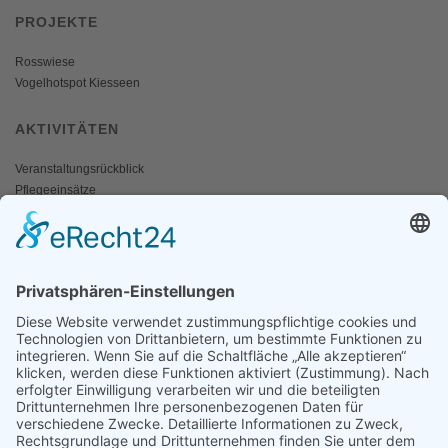
PROJEKTE
Rosswiese
Vogelhotspot Kiesseen
AKTIVITÄTEN
Veranstaltungsrückblick
Pflegeeinsätze
AKTIV WERDEN
Freiwillige gesucht
Mitgliedschaft
Spenden
SERVICE
Shop
Naturschutzbrief
News