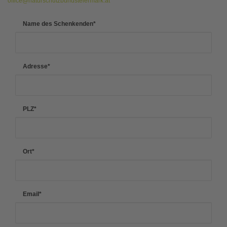
office@naturschutzbundsteiermark.at
Name des Schenkenden
*
Adresse
*
PLZ
*
Ort
*
Email
*