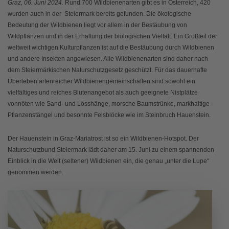
Graz, 06. Juni 2024.
Rund 700 Wildbienenarten gibt es in Österreich, 420
wurden auch in der Steiermark bereits gefunden. Die ökologische
Bedeutung der Wildbienen liegt vor allem in der Bestäubung von
Wildpflanzen und in der Erhaltung der biologischen Vielfalt. Ein Großteil der
weltweit wichtigen Kulturpflanzen ist auf die Bestäubung durch Wildbienen
und andere Insekten angewiesen. Alle Wildbienenarten sind daher nach
dem Steiermärkischen Naturschutzgesetz geschützt. Für das dauerhafte
Überleben artenreicher Wildbienengemeinschaften sind sowohl ein
vielfältiges und reiches Blütenangebot als auch geeignete Nistplätze
vonnöten wie Sand- und Lösshänge, morsche Baumstrünke, markhaltige
Pflanzenstängel und besonnte Felsblöcke wie im Steinbruch Hauenstein.
Der Hauenstein in Graz-Mariatrost ist so ein Wildbienen-Hotspot. Der
Naturschutzbund Steiermark lädt daher am 15. Juni zu einem spannenden
Einblick in die Welt (seltener) Wildbienen ein, die genau „unter die Lupe“
genommen werden.