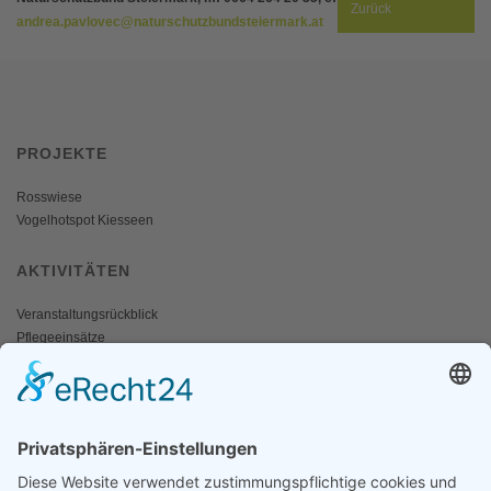
Zurück
andrea.pavlovec@naturschutzbundsteiermark.at
PROJEKTE
Rosswiese
Vogelhotspot Kiesseen
AKTIVITÄTEN
Veranstaltungsrückblick
Pflegeeinsätze
AKTIV WERDEN
Freiwillige gesucht
Mitgliedschaft
Spenden