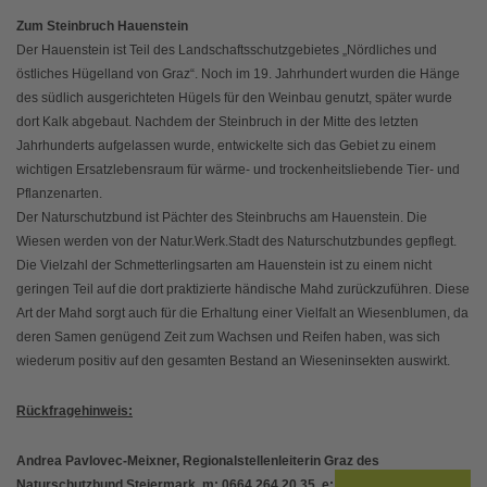
Zum Steinbruch Hauenstein
Der Hauenstein ist Teil des Landschaftsschutzgebietes „Nördliches und
östliches Hügelland von Graz“. Noch im 19. Jahrhundert wurden die Hänge
des südlich ausgerichteten Hügels für den Weinbau genutzt, später wurde
dort Kalk abgebaut. Nachdem der Steinbruch in der Mitte des letzten
Jahrhunderts aufgelassen wurde, entwickelte sich das Gebiet zu einem
wichtigen Ersatzlebensraum für wärme- und trockenheitsliebende Tier- und
Pflanzenarten.
Der Naturschutzbund ist Pächter des Steinbruchs am Hauenstein. Die
Wiesen werden von der Natur.Werk.Stadt des Naturschutzbundes gepflegt.
Die Vielzahl der Schmetterlingsarten am Hauenstein ist zu einem nicht
geringen Teil auf die dort praktizierte händische Mahd zurückzuführen. Diese
Art der Mahd sorgt auch für die Erhaltung einer Vielfalt an Wiesenblumen, da
deren Samen genügend Zeit zum Wachsen und Reifen haben, was sich
wiederum positiv auf den gesamten Bestand an Wieseninsekten auswirkt.
Rückfragehinweis:
Andrea Pavlovec-Meixner, Regionalstellenleiterin Graz des
Naturschutzbund Steiermark, m: 0664 264 20 35, e: