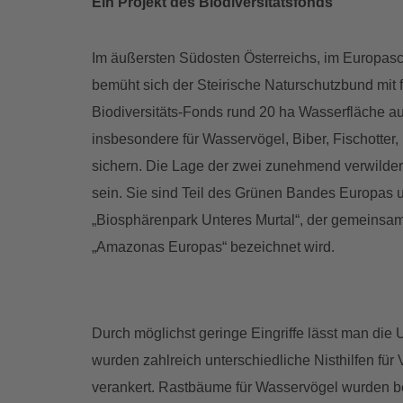
Ein Projekt des Biodiversitätsfonds
Im äußersten Südosten Österreichs, im Europasc
bemüht sich der Steirische Naturschutzbund mit f
Biodiversitäts-Fonds rund 20 ha Wasserfläche aus
insbesondere für Wasservögel, Biber, Fischotter
sichern. Die Lage der zwei zunehmend verwilde
sein. Sie sind Teil des Grünen Bandes Europa
„Biosphärenpark Unteres Murtal“, der gemeinsa
„Amazonas Europas“ bezeichnet wird.
Durch möglichst geringe Eingriffe lässt man die 
wurden zahlreich unterschiedliche Nisthilfen fü
verankert. Rastbäume für Wasservögel wurden bel