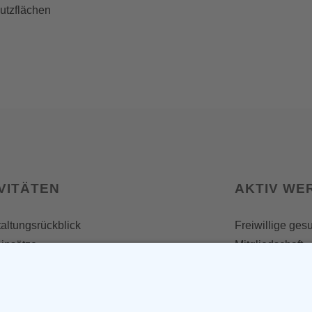
hutzflächen
VITÄTEN
AKTIV WE
altungsrückblick
Freiwillige ges
insätze
Mitgliedschaft
Spenden