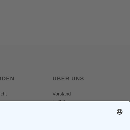
RDEN
ÜBER UNS
ucht
Vorstand
Leitbild
Landesgruppenteam
Regionalgruppen
Steiermark