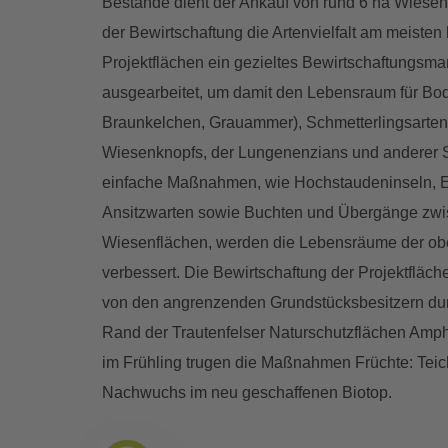
Bestände dient der Ankauf von rund 6 ha Wiesenfl
der Bewirtschaftung die Artenvielfalt am meisten 
Projektflächen ein gezieltes Bewirtschaftungsm
ausgearbeitet, um damit den Lebensraum für Bod
Braunkelchen, Grauammer), Schmetterlingsarten,
Wiesenknopfs, der Lungenenzians und anderer S
einfache Maßnahmen, wie Hochstaudeninseln, E
Ansitzwarten sowie Buchten und Übergänge zw
Wiesenflächen, werden die Lebensräume der ob
verbessert. Die Bewirtschaftung der Projektfläc
von den angrenzenden Grundstücksbesitzern du
Rand der Trautenfelser Naturschutzflächen Am
im Frühling trugen die Maßnahmen Früchte: Te
Nachwuchs im neu geschaffenen Biotop.