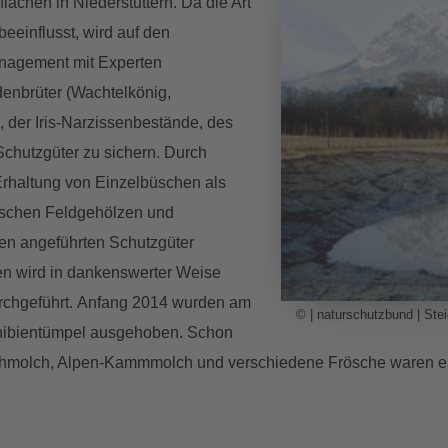
ächen in Niederstuttern. Da die Art
beeinflusst, wird auf den
anagement mit Experten
enbrüter (Wachtelkönig,
 der Iris-Narzissenbestände, des
chutzgüter zu sichern. Durch
rhaltung von Einzelbüschen als
ischen Feldgehölzen und
en angeführten Schutzgüter
hen wird in dankenswerter Weise
rchgeführt. Anfang 2014 wurden am
© | naturschutzbund | Ste
phibientümpel ausgehoben. Schon
ichmolch, Alpen-Kammmolch und verschiedene Frösche waren e