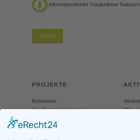
Informationsfolder Trautenfelser Natursc
Zurück
PROJEKTE
AKTI
Rosswiese
Veranst
Vogelhotspot Kiesseen
Pflegee