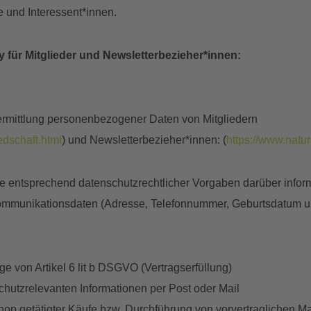
e und Interessent*innen.
y für Mitglieder und Newsletterbezieher*innen:
rmittlung personenbezogener Daten von Mitgliedern
edschaft.html
) und Newsletterbezieher*innen: (
https://www.natu
e entsprechend datenschutzrechtlicher Vorgaben darüber info
Kommunikationsdaten (Adresse, Telefonnummer, Geburtsdatum u
ge von Artikel 6 lit b DSGVO (Vertragserfüllung)
hutzrelevanten Informationen per Post oder Mail
)Shop getätigter Käufe bzw. Durchführung von vorvertraglichen M