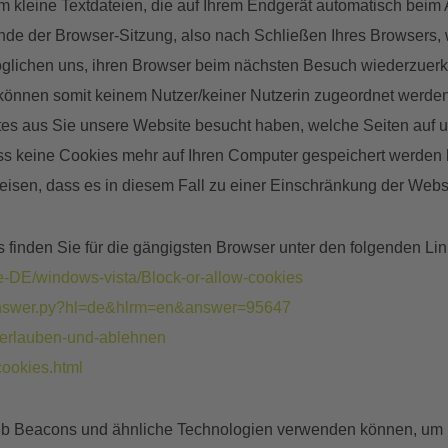
m kleine Textdateien, die auf Ihrem Endgerät automatisch beim
e der Browser-Sitzung, also nach Schließen Ihres Browsers, w
glichen uns, ihren Browser beim nächsten Besuch wiederzuerk
önnen somit keinem Nutzer/keiner Nutzerin zugeordnet werden.
tes aus Sie unsere Website besucht haben, welche Seiten auf
dass keine Cookies mehr auf Ihren Computer gespeichert werden
nweisen, dass es in diesem Fall zu einer Einschränkung der We
 finden Sie für die gängigsten Browser unter den folgenden Lin
de-DE/windows-vista/Block-or-allow-cookies
n/answer.py?hl=de&hlrm=en&answer=95647
s-erlauben-und-ablehnen
cookies.html
 Web Beacons und ähnliche Technologien verwenden können, um 