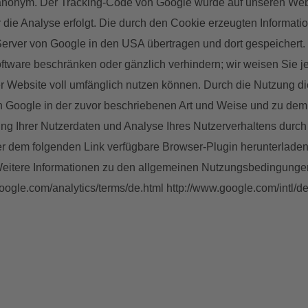
t anonym. Der Tracking-Code von Google wurde auf unseren Webs
r die Analyse erfolgt. Die durch den Cookie erzeugten Informat
rver von Google in den USA übertragen und dort gespeichert. S
ftware beschränken oder gänzlich verhindern; wir weisen Sie je
r Website voll umfänglich nutzen können. Durch die Nutzung die
h Google in der zuvor beschriebenen Art und Weise und zu dem
sung Ihrer Nutzerdaten und Analyse Ihres Nutzerverhaltens durc
er dem folgenden Link verfügbare Browser-Plugin herunterladen 
. Weitere Informationen zu den allgemeinen Nutzungsbedingun
google.com/analytics/terms/de.html http://www.google.com/intl/d