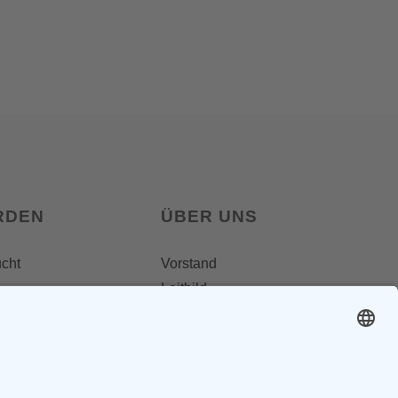
RDEN
ÜBER UNS
ucht
Vorstand
Leitbild
Landesgruppenteam
Regionalgruppen
Steiermark
Kontakt & Impressum