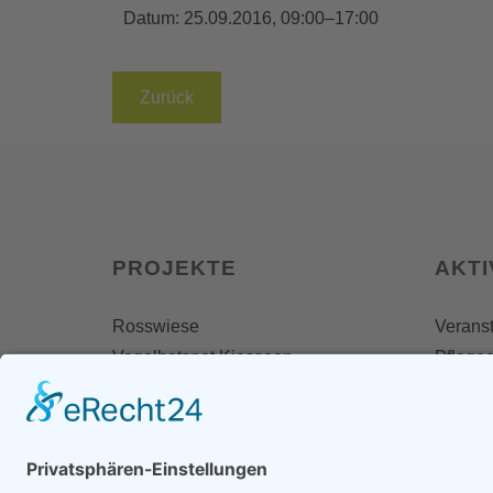
Datum:
25.09.2016, 09:00–17:00
Zurück
PROJEKTE
AKTI
Rosswiese
Veranst
Vogelhotspot Kiesseen
Pflegee