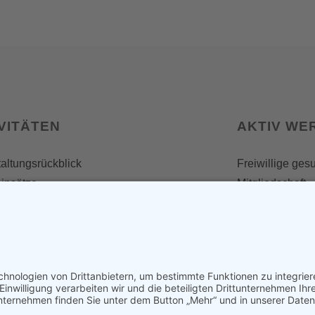
VITÄTEN
AKTIV WE
altungsrückblick
Freiwillige ges
insätze
Mitgliedschaft
Spenden
SERVICE
Shop