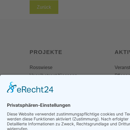
Zurück
PROJEKTE
AKTI
Rosswiese
Veranst
Vogelhotspot Kiesseen
Pflegee