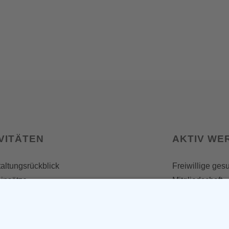
VITÄTEN
AKTIV WE
altungsrückblick
Freiwillige ges
insätze
Mitgliedschaft
Spenden