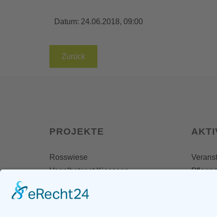
Datum:
24.06.2018, 09:00
Zurück
PROJEKTE
AKTI
Rosswiese
Veranst
Vogelhotspot Kiesseen
Pflegee