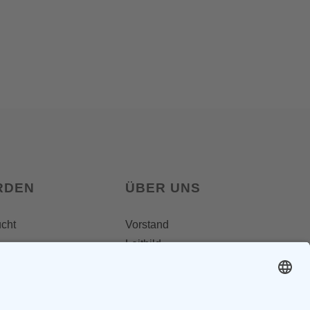
RDEN
ÜBER UNS
ucht
Vorstand
Leitbild
Landesgruppenteam
Regionalgruppen
Steiermark