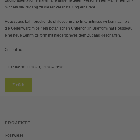
Buchpräsentation erhalten alle angemeldeten Personen per Mail einen Link,
mit dem sie Zugang zu dieser Veranstaltung erhalten!
Rousseaus bahnbrechende philosophische Erkenntnisse wirken nach bis in
die Gegenwart; mit einem botanischen Unterricht in Briefform hat Rousseau
eine neue Lehrmittelform mit niederschwelligem Zugang geschaffen.
Ort: online
Datum:
30.11.2020, 12:30–13:30
Zurück
PROJEKTE
Rosswiese