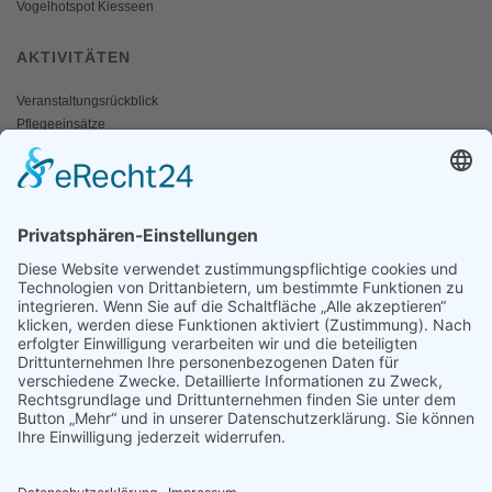
Vogelhotspot Kiesseen
AKTIVITÄTEN
Veranstaltungsrückblick
Pflegeeinsätze
AKTIV WERDEN
Freiwillige gesucht
Mitgliedschaft
Spenden
SERVICE
Shop
Naturschutzbrief
News
Presse
ÜBER UNS