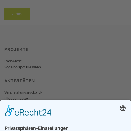
Zurück
PROJEKTE
Rosswiese
Vogelhotspot Kiesseen
AKTIVITÄTEN
Veranstaltungsrückblick
Pflegeeinsätze
AKTIV WERDEN
Freiwillige gesucht
Mitgliedschaft