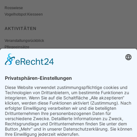
Rosswiese
Vogelhotspot Kiesseen
AKTIVITÄTEN
Veranstaltungsrückblick
Pflegeeinsätze
AKTIV WERDEN
Freiwillige gesucht
Mitgliedschaft
Spenden
SERVICE
Shop
Naturschutzbrief
News
Presse