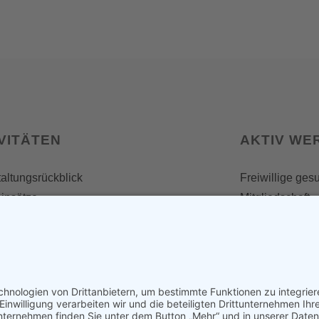
VITÄTEN
AKTIV WE
altungsrückblick
Freiwillige ges
insätze
Mitgliedschaft
Spenden
SERVICE
Shop