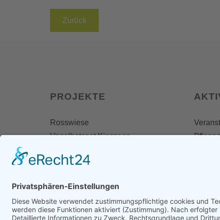
Zurück
PROJEKTE
AKTI
Rosswiese
Veranst
Vogelhotspot Kiesseen
Pflegee