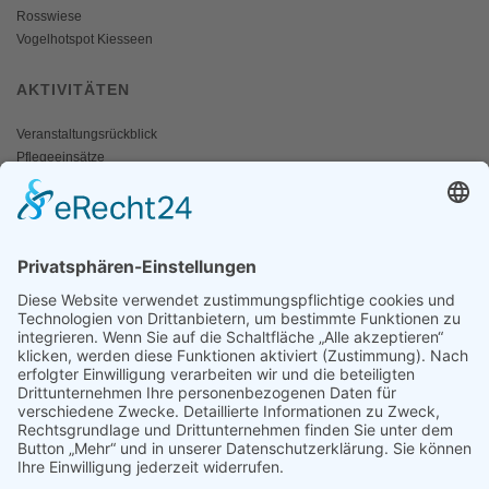
Rosswiese
Vogelhotspot Kiesseen
AKTIVITÄTEN
Veranstaltungsrückblick
Pflegeeinsätze
AKTIV WERDEN
Freiwillige gesucht
Mitgliedschaft
Spenden
SERVICE
Shop
Naturschutzbrief
News
Presse