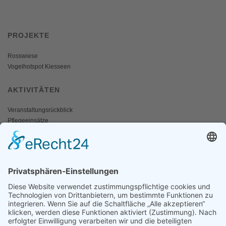
PROJEKTE
Rosswiese
Vogelhotspot Kiesseen
AKTIVITÄTEN
Veranstaltungsrückblick
Pflegeeinsätze
AKTIV WERDEN
Freiwillige gesucht
Mitgliedschaft
Spenden
SERVICE