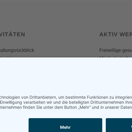
VITÄTEN
AKTIV WE
altungsrückblick
Freiwillige ges
insätze
Mitgliedschaft
Spenden
SERVICE
Shop
Naturschutzbrie
News
Presse