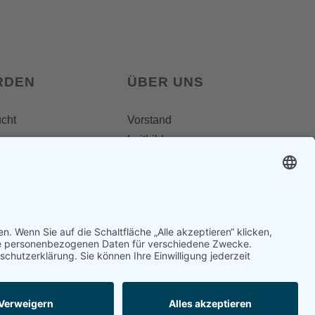
RDEN
ÜBER UNS
ucht
Vorstand
Leitbild
Landesgruppenteam
Regionalgruppen
Steiermark
Kontakt & Impressum
Ausgezeichnet
Datenschutz
f