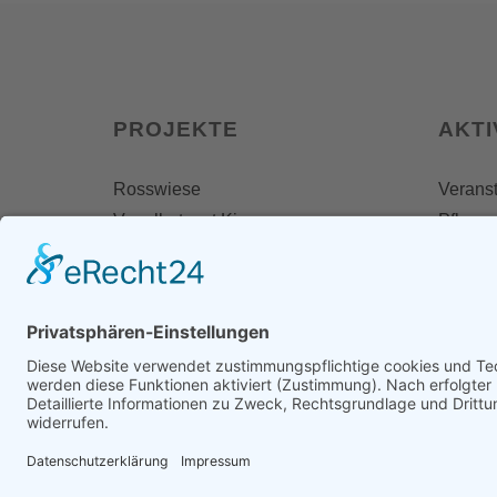
PROJEKTE
AKTI
Rosswiese
Veranst
Vogelhotspot Kiesseen
Pflegee