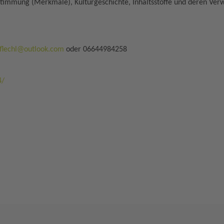
Bestimmung (Merkmale), Kulturgeschichte, Inhaltsstoffe und deren V
flechl@outlook.com
oder 06644984258
4/