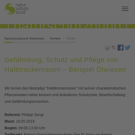
Naturschutzbund Steiermark
Termine
Termin
Gefährdung, Schutz und Pflege von
Halbtrockenrasen – Beispiel Ölwiesen
Wir lernen den Biotoptyp "Halbtrockenrasen" mit seinen charakteristischen
Pflanzenarten näher kennen und diskutieren Schutzziele, Bewirtschaftung
und Gefährdungsursachen.
Referent:
Philipp Sengl
Wann
: 18.05.2019
Beginn
: 09:00-13:00 Uhr
Treffpunkt
: Kleiner Grenzübergang Aigen (bei St. Anna am Aigen)