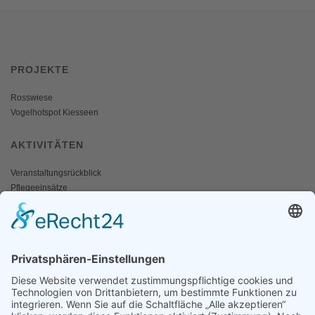
PROJEKTE
Rosswiese
Vogelhotspot Kiesseen
AKTIVITÄTEN
Veranstaltungsrückblick
Pflegeeinsätze
AKTIV WERDEN
Freiwillige gesucht
Mitgliedschaft
Spenden
SERVICE