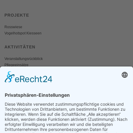
PROJEKTE
Rosswiese
Vogelhotspot Kiesseen
AKTIVITÄTEN
Veranstaltungsrückblick
Pflegeeinsätze
AKTIV WERDEN
Freiwillige gesucht
Mitgliedschaft
Spenden
SERVICE
Shop