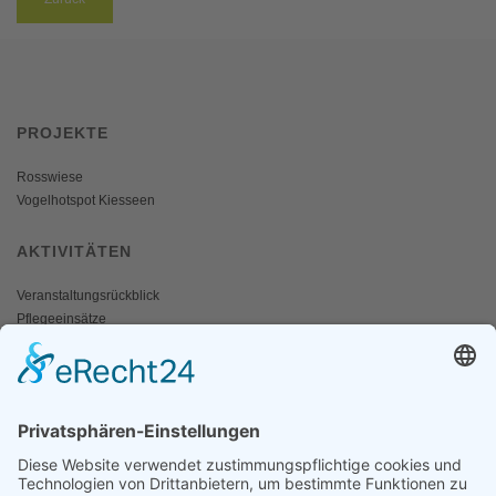
PROJEKTE
Rosswiese
Vogelhotspot Kiesseen
AKTIVITÄTEN
Veranstaltungsrückblick
Pflegeeinsätze
AKTIV WERDEN
Freiwillige gesucht
Mitgliedschaft
Spenden