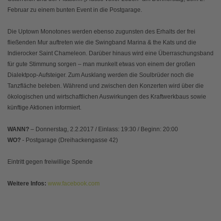
Februar zu einem bunten Event in die Postgarage.
Die Uptown Monotones werden ebenso zugunsten des Erhalts der frei
fließenden Mur auftreten wie die Swingband Marina & the Kats und die
Indierocker Saint Chameleon. Darüber hinaus wird eine Überraschungsband
für gute Stimmung sorgen – man munkelt etwas von einem der großen
Dialektpop-Aufsteiger. Zum Ausklang werden die Soulbrüder noch die
Tanzfläche beleben. Während und zwischen den Konzerten wird über die
ökologischen und wirtschaftlichen Auswirkungen des Kraftwerkbaus sowie
künftige Aktionen informiert.
WANN?
– Donnerstag, 2.2.2017 / Einlass: 19:30 / Beginn: 20:00
WO?
- Postgarage (Dreihackengasse 42)
Eintritt gegen freiwillige Spende
Weitere Infos:
www.facebook.com