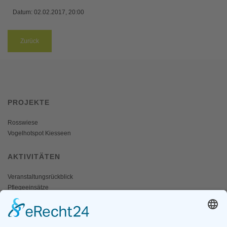
Datum:
02.02.2017, 20:00
Zurück
PROJEKTE
Rosswiese
Vogelhotspot Kiesseen
AKTIVITÄTEN
Veranstaltungsrückblick
Pflegeeinsätze
AKTIV WERDEN