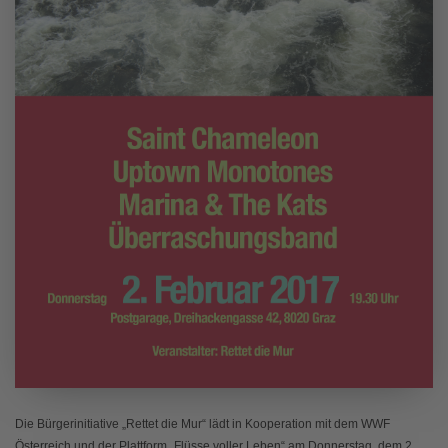
Die Bürgerinitiative „Rettet die Mur“ lädt in Kooperation mit dem WWF
Österreich und der Plattform „Flüsse voller Leben“ am Donnerstag, dem 2.