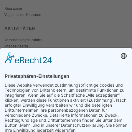
Rosswiese
Vogelhotspot Kiesseen
AKTIVITÄTEN
Veranstaltungsrückblick
Pflegeeinsätze
AKTIV WERDEN
Freiwillige gesucht
Mitgliedschaft
Spenden
SERVICE
Shop
Naturschutzbrief
News
Presse