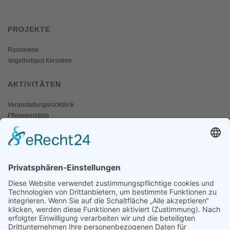
PROJEKTE
Rosswiese
Vogelhotspot Kiesseen
AKTIVITÄTEN
Veranstaltungsrückblick
Pflegeeinsätze
AKTIV WERDEN
Freiwillige gesucht
Mitgliedschaft
Spenden
SERVICE
Shop