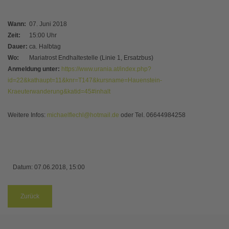
Wann:
07. Juni 2018
Zeit:
15:00 Uhr
Dauer:
ca. Halbtag
Wo:
Mariatrost Endhaltestelle (Linie 1, Ersatzbus)
Anmeldung unter:
https://www.urania.at/index.php?
id=22&kathaupt=11&knr=T147&kursname=Hauenstein-
Kraeuterwanderung&katid=45#inhalt
Weitere Infos:
michaelflechl@hotmail.de
oder Tel. 06644984258
Datum:
07.06.2018, 15:00
Zurück