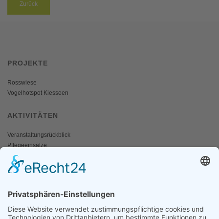
Zurück
PROJEKTE
Rosswiese
Vogelhotspot Kiesseen
AKTIVITÄTEN
Veranstaltungsrückblick
Pflegeeinsätze
AKTIV WERDEN
Freiwillige gesucht
Mitgliedschaft
Spenden