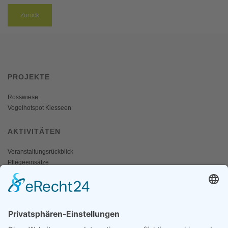
Zurück
PROJEKTE
Rosswiese
Vogelhotspot Kiesseen
AKTIVITÄTEN
Veranstaltungsrückblick
Pflegeeinsätze
AKTIV WERDEN
Freiwillige gesucht
Mitgliedschaft
Spenden