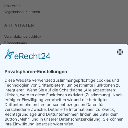
Rosswiese
Vogelhotspot Kiesseen
AKTIVITÄTEN
Veranstaltungsrückblick
Pflegeeinsätze
AKTIV WERDEN
Freiwillige gesucht
Mitgliedschaft
Spenden
SERVICE
Shop
Naturschutzbrief
News
Presse