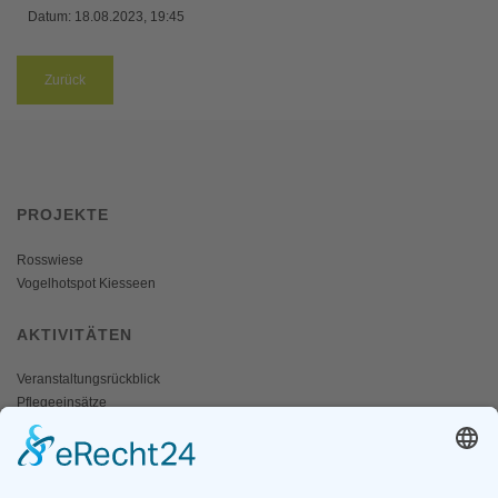
Datum:
18.08.2023, 19:45
Zurück
PROJEKTE
Rosswiese
Vogelhotspot Kiesseen
AKTIVITÄTEN
Veranstaltungsrückblick
Pflegeeinsätze
AKTIV WERDEN
Freiwillige gesucht