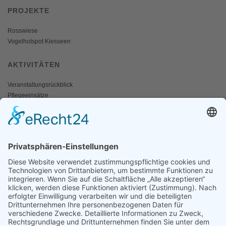
PROJEKTE
Rosswiese
Vogelhotspot Kiesseen
AKTIVITÄTEN
Veranstaltungsrückblick
Pflegeeinsätze
AKTIV WERDEN
Freiwillige gesucht
Mitgliedschaft
Spenden
SERVICE
Shop
Naturschutzbrief
News