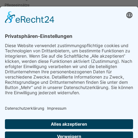
Pflegeeinsätze
AKTIV WERDEN
Freiwillige gesucht
Mitgliedschaft
Spenden
SERVICE
Shop
Naturschutzbrief
News
Presse
ÜBER UNS
Vorstand
Leitbild
Landesgruppenteam
Regionalgruppen Steiermark