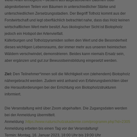
vieler Arten ermöglicht – besteht aus abgestorbenen Bäumen oder
abgestorbenen Teilen von Bäumen in unterschiedlicher Stärke und
unterschiedlichen Zersetzungsstadien. Der Begriff Totholz kommt aus der
Forstwirtschaft und legt oberflächlich betrachtet nahe, dass das Holz keinen
wirtschaftlichen Wert mehr besitzt. Aus ökologischer Sicht ist Biotopholz
jedoch ein Hotspot der Artenvielfalt.
Käferburgen und Totholzpyramiden sollen den Wert und die Besonderheit
dieses wichtigen Lebensraums, der immer mehr aus unseren heimischen
Wäldern verschwindet, demonstrieren. Beides kann niemals Ersatz sein,
aber ergänzen und gut zur Bewusstseinsbildung eingesetzt werden.
Ziel:
Den Teilnehmer*innen soll die Wichtigkeit von (stehendem) Biotopholz
nähergebracht werden. Zudem wird anhand von Erfahrungsberichten über
die Herausforderungen bei der Errichtung von Biotopholzstrukturen
informiert.
Die Veranstaltung wird über Zoom abgehalten. Die Zugangsdaten werden
bei der Anmeldung übermittelt.
Anmeldung :
https://www.naturschutzakademie.com/programm.php?id=2305
Anmeldung erbeten bis einen Tag vor der Veranstaltung!
Termin: Montag, 16. Januar 2023, 18:00 Uhr bis 19:00 Uhr