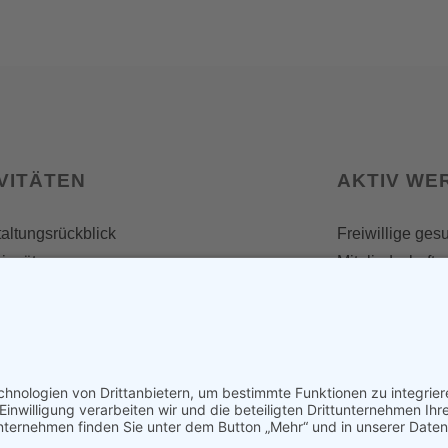
VITÄTEN
AKTIV WE
altungsrückblick
Freiwillige ges
insätze
Mitgliedschaft
Spenden
SERVICE
Shop