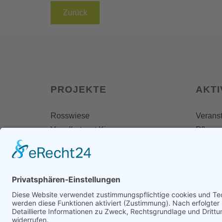
Zurück
PROJEKTE
AKTI
Rosswiese
Veranst
Vogelhotspot Kiesseen
Pflegee