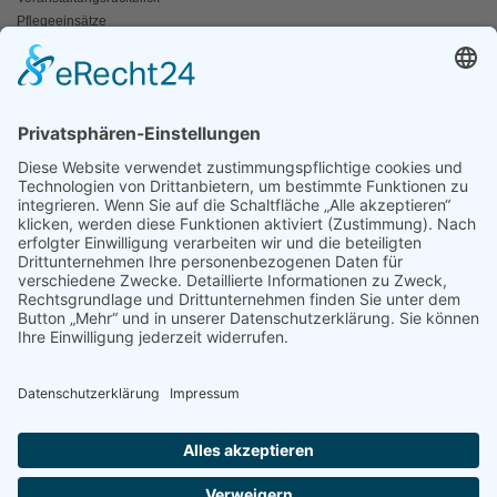
Pflegeeinsätze
AKTIV WERDEN
Freiwillige gesucht
Mitgliedschaft
Spenden
SERVICE
Shop
Naturschutzbrief
News
Presse
ÜBER UNS
Vorstand
Leitbild
Landesgruppenteam
Regionalgruppen Steiermark