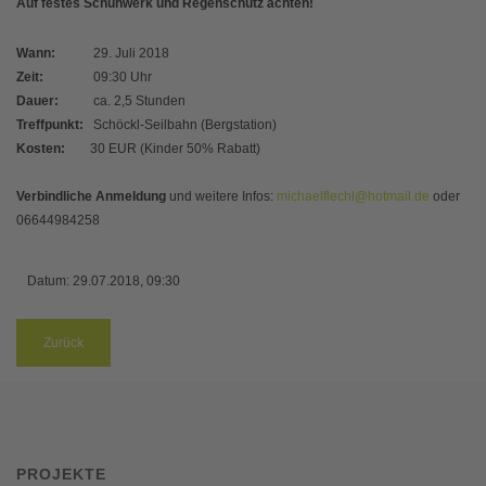
Auf festes Schuhwerk und Regenschutz achten!
Wann:
29. Juli 2018
Zeit:
09:30 Uhr
Dauer:
ca. 2,5 Stunden
Treffpunkt:
Schöckl-Seilbahn (Bergstation)
Kosten:
30 EUR (Kinder 50% Rabatt)
Verbindliche Anmeldung
und weitere Infos:
michaelflechl@hotmail.de
oder
06644984258
Datum:
29.07.2018, 09:30
Zurück
PROJEKTE