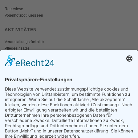
Rosswiese
Vogelhotspot Kiesseen
AKTIVITÄTEN
Veranstaltungsrückblick
Pflegeeinsätze
AKTIV WERDEN
Freiwillige gesucht
Mitgliedschaft
Spenden
SERVICE
Shop
Naturschutzbrief
News
Presse