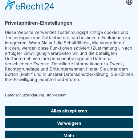
AKTIV WERDEN
Freiwillige gesucht
Mitgliedschaft
Spenden
SERVICE
Shop
Naturschutzbrief
News
Presse
ÜBER UNS
Vorstand
Leitbild
Landesgruppenteam
Regionalgruppen Steiermark
Kontakt & Impressum
Ausgezeichnet