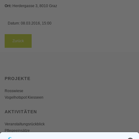
Ort:
Herdergasse 3, 8010 Graz
Datum:
08.03.2016, 15:00
Zurück
PROJEKTE
Rosswiese
Vogelhotspot Kiesseen
AKTIVITÄTEN
Veranstaltungsrückblick
Pflegeeinsätze