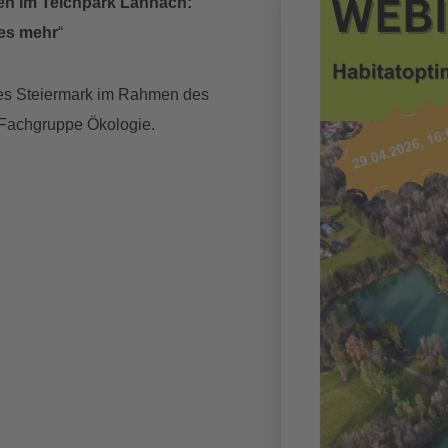
en im Teichpark Lannach:
es mehr
“
es Steiermark im Rahmen des
, Fachgruppe Ökologie.