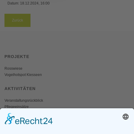
Datum:
18.12.2024, 16:00
Zurück
PROJEKTE
Rosswiese
Vogelhotspot Kiesseen
AKTIVITÄTEN
Veranstaltungsrückblick
Pflegeeinsätze
AKTIV WERDEN
Freiwillige gesucht