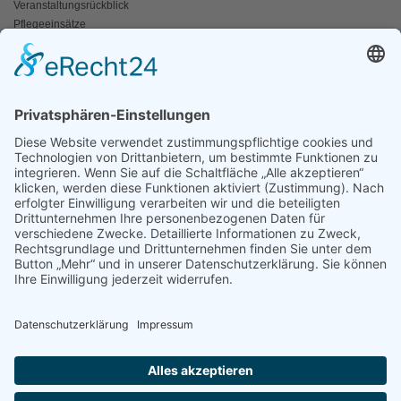
Veranstaltungsrückblick
Pflegeeinsätze
AKTIV WERDEN
Freiwillige gesucht
Mitgliedschaft
Spenden
SERVICE
Shop
Naturschutzbrief
News
Presse
ÜBER UNS
Vorstand
Leitbild
Landesgruppenteam