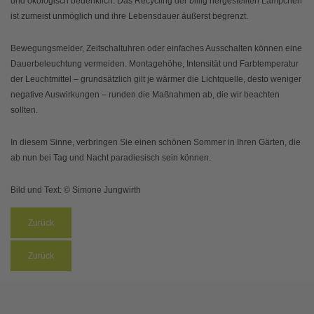
und ökologisch bedenklich. Das Recycling der billig hergestellten Lämpchen
ist zumeist unmöglich und ihre Lebensdauer äußerst begrenzt.
Bewegungsmelder, Zeitschaltuhren oder einfaches Ausschalten können eine
Dauerbeleuchtung vermeiden. Montagehöhe, Intensität und Farbtemperatur
der Leuchtmittel – grundsätzlich gilt je wärmer die Lichtquelle, desto weniger
negative Auswirkungen – runden die Maßnahmen ab, die wir beachten
sollten.
In diesem Sinne, verbringen Sie einen schönen Sommer in Ihren Gärten, die
ab nun bei Tag und Nacht paradiesisch sein können.
Bild und Text: © Simone Jungwirth
Zurück
Zurück