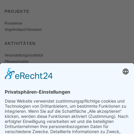
PROJEKTE
Rosswiese
Vogelhotspot Kiesseen
AKTIVITÄTEN
Veranstaltungsrückblick
Pflegeeinsätze
AKTIV WERDEN
Freiwillige gesucht
Mitgliedschaft
Spenden
SERVICE
Shop
Naturschutzbrief