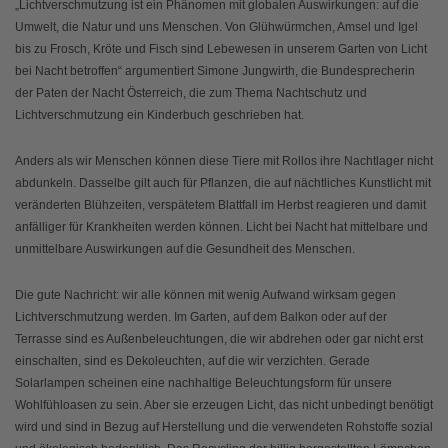
„Lichtverschmutzung ist ein Phänomen mit globalen Auswirkungen: auf die
Umwelt, die Natur und uns Menschen. Von Glühwürmchen, Amsel und Igel
bis zu Frosch, Kröte und Fisch sind Lebewesen in unserem Garten von Licht
bei Nacht betroffen“ argumentiert Simone Jungwirth, die Bundesprecherin
der Paten der Nacht Österreich, die zum Thema Nachtschutz und
Lichtverschmutzung ein Kinderbuch geschrieben hat.
Anders als wir Menschen können diese Tiere mit Rollos ihre Nachtlager nicht
abdunkeln. Dasselbe gilt auch für Pflanzen, die auf nächtliches Kunstlicht mit
veränderten Blühzeiten, verspätetem Blattfall im Herbst reagieren und damit
anfälliger für Krankheiten werden können. Licht bei Nacht hat mittelbare und
unmittelbare Auswirkungen auf die Gesundheit des Menschen.
Die gute Nachricht: wir alle können mit wenig Aufwand wirksam gegen
Lichtverschmutzung werden. Im Garten, auf dem Balkon oder auf der
Terrasse sind es Außenbeleuchtungen, die wir abdrehen oder gar nicht erst
einschalten, sind es Dekoleuchten, auf die wir verzichten. Gerade
Solarlampen scheinen eine nachhaltige Beleuchtungsform für unsere
Wohlfühloasen zu sein. Aber sie erzeugen Licht, das nicht unbedingt benötigt
wird und sind in Bezug auf Herstellung und die verwendeten Rohstoffe sozial