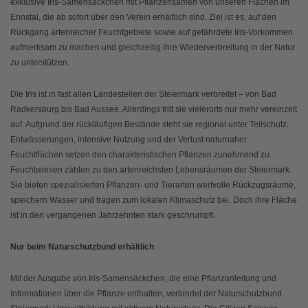
exklusive Iris-Samensäckchen mit Pflanzensamen von unseren Flächen im
Ennstal, die ab sofort über den Verein erhältlich sind. Ziel ist es, auf den
Rückgang artenreicher Feuchtgebiete sowie auf gefährdete Iris-Vorkommen
aufmerksam zu machen und gleichzeitig ihre Wiederverbreitung in der Natur
zu unterstützen.
Die Iris ist in fast allen Landesteilen der Steiermark verbreitet – von Bad
Radkersburg bis Bad Aussee. Allerdings tritt sie vielerorts nur mehr vereinzelt
auf. Aufgrund der rückläufigen Bestände steht sie regional unter Teil­schutz.
Entwässerungen, intensive Nutzung und der Verlust naturnaher
Feuchtflächen setzen den charakteristischen Pflanzen zunehmend zu.
Feuchtwiesen zählen zu den artenreichsten Lebensräumen der Steiermark.
Sie bieten spezialisierten Pflanzen- und Tierarten wertvolle Rückzugsräume,
speichern Wasser und tragen zum lokalen Klimaschutz bei. Doch ihre Fläche
ist in den vergangenen Jahrzehnten stark geschrumpft.
Nur beim Naturschutzbund erhältlich
Mit der Ausgabe von Iris-Samensäckchen, die eine Pflanzanleitung und
Informationen über die Pflanze enthalten, verbindet der Naturschutzbund