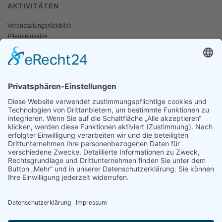
AKTIVITÄTEN
Veranstaltungsrückblick
Pflegeeinsätze
AKTIV WERDEN
Freiwillige gesucht
Mitgliedschaft
Spenden
SERVICE
Shop
Naturschutzbrief
News
Presse
ÜBER UNS
Vorstand