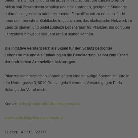
Steiermark Umweltbildung mit aktivem Naturschutz. Die Citizen Science
Aktion soll Bewusstsein schaffen und dazu anregen, geeignete Standorte
naturnah zu gestalten oder bestehende Feuchtflächen zu erhalten. Jede
neue oder bewahrte Blühfläche trägt dazu bei, das ökologische Netzwerk im
Land zu stärken und bietet zugleich Lebensraum für Pflanzen, die dort über
Jahrzehnte hinweg jedes Jahr erneut blühen können.
Die Initiative versteht sich als Signal für den Schutz bedrohter
Lebensräume und als Einladung an die Bevölkerung, selbst zum Erhalt
der steirischen Artenvielfalt beizutragen.
Pflanzensamensäckchen können gegen eine freiwillige Spende im Büro in
der Herdergasse 3, 8010 Graz abgeholt werden, Versand gegen Porto.
Solange der Vorrat reicht.
Kontakt:
office@naturschutzbundsteiermark.at
www.naturschutzbundsteiermark.at
Telefon: +43 316 322377