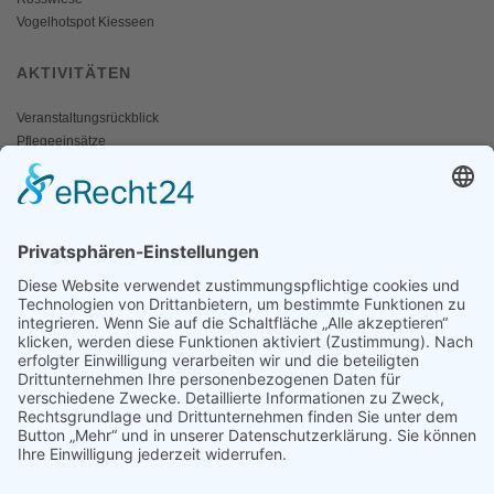
Vogelhotspot Kiesseen
AKTIVITÄTEN
Veranstaltungsrückblick
Pflegeeinsätze
AKTIV WERDEN
Freiwillige gesucht
Mitgliedschaft
Spenden
SERVICE
Shop
Naturschutzbrief
News
Presse