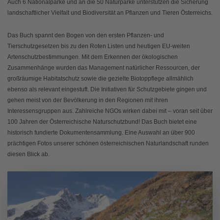
Auch 6 Nationalparke und an die 50 Naturparke unterstützen die Sicherung
landschaftlicher Vielfalt und Biodiversität an Pflanzen und Tieren Österreichs.
Das Buch spannt den Bogen von den ersten Pflanzen- und
Tierschutzgesetzen bis zu den Roten Listen und heutigen EU-weiten
Artenschutzbestimmungen. Mit dem Erkennen der ökologischen
Zusammenhänge wurden das Management natürlicher Ressourcen, der
großräumige Habitatschutz sowie die gezielte Biotoppflege allmählich
ebenso als relevant eingestuft. Die Initiativen für Schutzgebiete gingen und
gehen meist von der Bevölkerung in den Regionen mit ihren
Interessensgruppen aus. Zahlreiche NGOs wirken dabei mit – voran seit über
100 Jahren der Österreichische Naturschutzbund! Das Buch bietet eine
historisch fundierte Dokumentensammlung. Eine Auswahl an über 900
prächtigen Fotos unserer schönen österreichischen Naturlandschaft runden
diesen Blick ab.