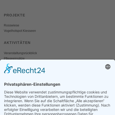
PROJEKTE
Rosswiese
Vogelhotspot Kiesseen
AKTIVITÄTEN
Veranstaltungsrückblick
Pflegeeinsätze
AKTIV WERDEN
Freiwillige gesucht
Mitgliedschaft
Spenden
SERVICE
Shop