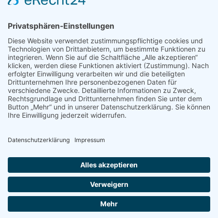
Freiwillige gesucht
Mitgliedschaft
Spenden
SERVICE
Shop
Naturschutzbrief
News
Presse
ÜBER UNS
Vorstand
Leitbild
Landesgruppenteam
Regionalgruppen Steiermark
Kontakt & Impressum
Ausgezeichnet
Datenschutz