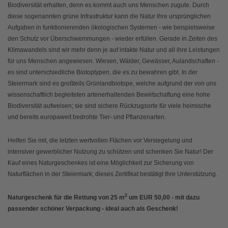
Biodiversität erhalten, denn es kommt auch uns Menschen zugute. Durch
diese sogenannten grüne Infrastruktur kann die Natur ihre ursprünglichen
Aufgaben in funktionierenden ökologischen Systemen - wie beispielsweise
den Schutz vor Überschwemmungen - wieder erfüllen. Gerade in Zeiten des
Klimawandels sind wir mehr denn je auf intakte Natur und all ihre Leistungen
für uns Menschen angewiesen. Wiesen, Wälder, Gewässer, Aulandschaften -
es sind unterschiedliche Biotoptypen, die es zu bewahren gibt. In der
Steiermark sind es großteils Grünlandbiotope, welche aufgrund der von uns
wissenschaftlich begleiteten artenerhaltenden Bewirtschaftung eine hohe
Biodiversität aufweisen; sie sind sichere Rückzugsorte für viele heimische
und bereits europaweit bedrohte Tier- und Pflanzenarten.
Helfen Sie mit, die letzten wertvollen Flächen vor Versiegelung und
intensiver gewerblicher Nutzung zu schützen und schenken Sie Natur! Der
Kauf eines Naturgeschenkes ist eine Möglichkeit zur Sicherung von
Naturflächen in der Steiermark; dieses Zertifikat bestätigt Ihre Unterstützung.
2
Naturgeschenk für die Rettung von 25 m
um EUR 50,00 - mit dazu
passender schöner Verpackung
- ideal auch als Geschenk!