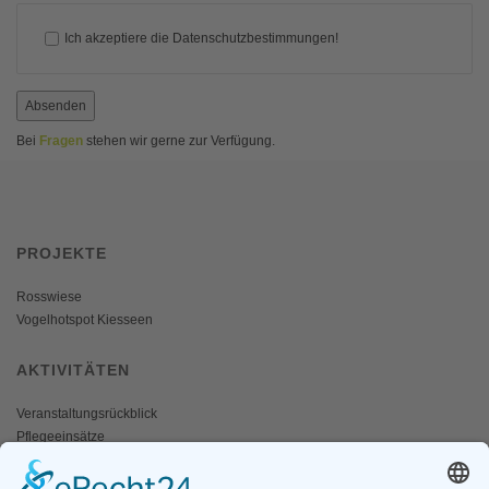
Ich akzeptiere die Datenschutzbestimmungen!
Absenden
Bei
Fragen
stehen wir gerne zur Verfügung.
PROJEKTE
Rosswiese
Vogelhotspot Kiesseen
AKTIVITÄTEN
Veranstaltungsrückblick
Pflegeeinsätze
AKTIV WERDEN