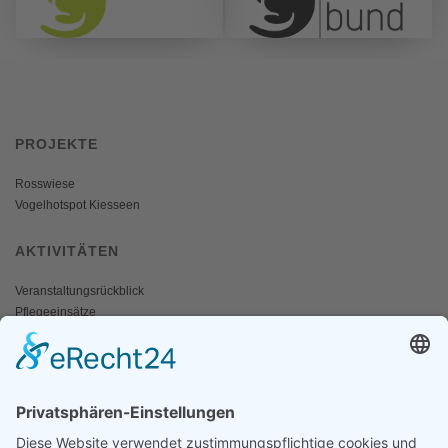
PROJEKTE
Rosswiese
Vogelhotspot Kiesseen
AKTIVITÄTEN
Veranstaltungsrückblick
Pflegeeinsätze
AKTIV WERDEN
Freiwillige gesucht
Mitgliedschaft
Spenden