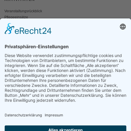
Veranstaltungsrückblick
Pflegeeinsätze
AKTIV WERDEN
Freiwillige gesucht
Mitgliedschaft
Spenden
SERVICE
Shop
Naturschutzbrief
News
Presse
ÜBER UNS
Vorstand
Leitbild