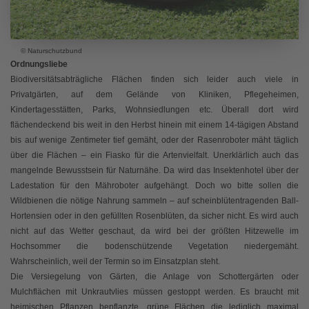
© Naturschutzbund
Ordnungsliebe
Biodiversitätsabträgliche Flächen finden sich leider auch viele in
Privatgärten, auf dem Gelände von Kliniken, Pflegeheimen,
Kindertagesstätten, Parks, Wohnsiedlungen etc. Überall dort wird
flächendeckend bis weit in den Herbst hinein mit einem 14-tägigen Abstand
bis auf wenige Zentimeter tief gemäht, oder der Rasenroboter mäht täglich
über die Flächen – ein Fiasko für die Artenvielfalt. Unerklärlich auch das
mangelnde Bewusstsein für Naturnähe. Da wird das Insektenhotel über der
Ladestation für den Mähroboter aufgehängt. Doch wo bitte sollen die
Wildbienen die nötige Nahrung sammeln – auf scheinblütentragenden Ball-
Hortensien oder in den gefüllten Rosenblüten, da sicher nicht. Es wird auch
nicht auf das Wetter geschaut, da wird bei der größten Hitzewelle im
Hochsommer die bodenschützende Vegetation niedergemäht.
Wahrscheinlich, weil der Termin so im Einsatzplan steht.
Die Versiegelung von Gärten, die Anlage von Schottergärten oder
Mulchflächen mit Unkrautvlies müssen gestoppt werden. Es braucht mit
heimischen Pflanzen bepflanzte, grüne Flächen die lediglich maximal