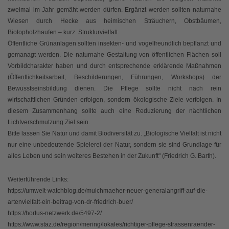
zweimal im Jahr gemäht werden dürfen. Ergänzt werden sollten naturnahe
Wiesen durch Hecke aus heimischen Sträuchern, Obstbäumen,
Biotopholzhaufen – kurz: Strukturvielfalt.
Öffentliche Grünanlagen sollten insekten- und vogelfreundlich bepflanzt und
gemanagt werden. Die naturnahe Gestaltung von öffentlichen Flächen soll
Vorbildcharakter haben und durch entsprechende erklärende Maßnahmen
(Öffentlichkeitsarbeit, Beschilderungen, Führungen, Workshops) der
Bewusstseinsbildung dienen. Die Pflege sollte nicht nach rein
wirtschaftlichen Gründen erfolgen, sondern ökologische Ziele verfolgen. In
diesem Zusammenhang sollte auch eine Reduzierung der nächtlichen
Lichtverschmutzung Ziel sein.
Bitte lassen Sie Natur und damit Biodiversität zu. „Biologische Vielfalt ist nicht
nur eine unbedeutende Spielerei der Natur, sondern sie sind Grundlage für
alles Leben und sein weiteres Bestehen in der Zukunft" (Friedrich G. Barth).
Weiterführende Links:
https://umwelt-watchblog.de/mulchmaeher-neuer-generalangriff-auf-die-
artenvielfalt-ein-beitrag-von-dr-friedrich-buer/
https://hortus-netzwerk.de/5497-2/
https://www.staz.de/region/mering/lokales/richtiger-pflege-strassenraender-