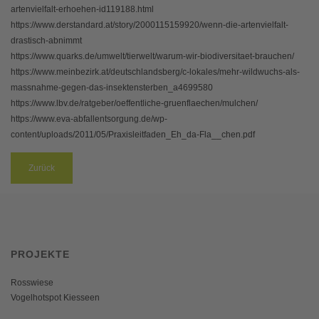
artenvielfalt-erhoehen-id119188.html
https://www.derstandard.at/story/2000115159920/wenn-die-artenvielfalt-
drastisch-abnimmt
https://www.quarks.de/umwelt/tierwelt/warum-wir-biodiversitaet-brauchen/
https://www.meinbezirk.at/deutschlandsberg/c-lokales/mehr-wildwuchs-als-
massnahme-gegen-das-insektensterben_a4699580
https://www.lbv.de/ratgeber/oeffentliche-gruenflaechen/mulchen/
https://www.eva-abfallentsorgung.de/wp-
content/uploads/2011/05/Praxisleitfaden_Eh_da-Fla__chen.pdf
Zurück
PROJEKTE
Rosswiese
Vogelhotspot Kiesseen