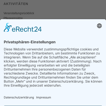
AKTIVITÄTEN
Veranstaltungsrückblick
Pflegeeinsätze
AKTIV WERDEN
Freiwillige gesucht
Mitgliedschaft
Spenden
SERVICE
Shop
Naturschutzbrief
News
Presse
ÜBER UNS
Vorstand