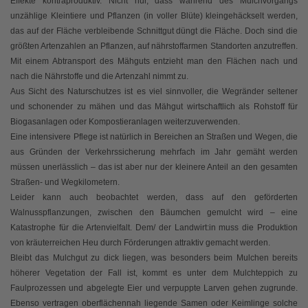
Effekte kontraproduktiv. Nicht nur, dass während des Mulchvorgangs
unzählige Kleintiere und Pflanzen (in voller Blüte) kleingehäckselt werden,
das auf der Fläche verbleibende Schnittgut düngt die Fläche. Doch sind die
größten Artenzahlen an Pflanzen, auf nährstoffarmen Standorten anzutreffen.
Mit einem Abtransport des Mähguts entzieht man den Flächen nach und
nach die Nährstoffe und die Artenzahl nimmt zu.
Aus Sicht des Naturschutzes ist es viel sinnvoller, die Wegränder seltener
und schonender zu mähen und das Mähgut wirtschaftlich als Rohstoff für
Biogasanlagen oder Kompostieranlagen weiterzuverwenden.
Eine intensivere Pflege ist natürlich in Bereichen an Straßen und Wegen, die
aus Gründen der Verkehrssicherung mehrfach im Jahr gemäht werden
müssen unerlässlich – das ist aber nur der kleinere Anteil an den gesamten
Straßen- und Wegkilometern.
Leider kann auch beobachtet werden, dass auf den geförderten
Walnusspflanzungen, zwischen den Bäumchen gemulcht wird – eine
Katastrophe für die Artenvielfalt. Dem/ der Landwirt:in muss die Produktion
von kräuterreichen Heu durch Förderungen attraktiv gemacht werden.
Bleibt das Mulchgut zu dick liegen, was besonders beim Mulchen bereits
höherer Vegetation der Fall ist, kommt es unter dem Mulchteppich zu
Faulprozessen und abgelegte Eier und verpuppte Larven gehen zugrunde.
Ebenso vertragen oberflächennah liegende Samen oder Keimlinge solche